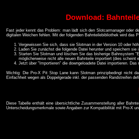
Download: Bahnteile-B
Fast jeder kennt das Problem: man lädt sich den Slotcarmanager oder den
digitalen Weichen fehlen. Mit der folgenden Bahnteilebibliothek wird das
Vergewissen Sie sich, dass sie Slotman in der Version 10 oder höhe
Laden Sie zunächst die folgende Datei herunter und speichern sie 
Starten Sie Slotman und löschen Sie das bisherige Bahnsystem "E
möglicherweise nicht alle neuen Bahnteile importiert (dies scheint 
Jetzt über "Importieren" die downgeloadete Datei importieren. Das 
Wichtig: Die Pro-X Pit Stop Lane kann Slotman prinzipbedingt nicht dar
Einfachheit wegen als Doppelgerade inkl. der passenden Randstreifen defini
Diese Tabelle enthält eine übersichtliche Zusammenstellung aller Bahntei
Unterscheidungsmerkmale sowie Angaben zur Kompatibilität mit Pro-X und 