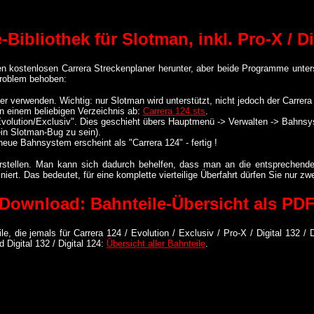
ibliothek für Slotman, inkl. Pro-X / Dig
 kostenlosen Carrera Streckenplaner herunter, aber beide Programme unterst
 Problem behoben:
r verwenden. Wichtig: nur Slotman wird unterstützt, nicht jedoch der Carrera
in einem beliebigen Verzeichnis ab:
Carrera 124.sts
.
volution/Exclusiv". Dies geschieht übers Hauptmenü -> Verwalten -> Bahnsys
ein Slotman-Bug zu sein).
neue Bahnsystem erscheint als "Carrera 124" - fertig !
stellen. Man kann sich dadurch behelfen, dass man an die entsprechende St
ert. Das bedeutet, für eine komplette vierteilige Überfahrt dürfen Sie nur zw
Download: Bahnteile-Übersicht als PD
le, die jemals für Carrera 124 / Evolution / Exclusiv / Pro-X / Digital 132 /
Digital 132 / Digital 124:
Übersicht aller Bahnteile
.