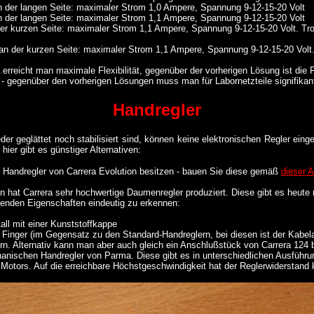
 der langen Seite: maximaler Strom 1,0 Ampere, Spannung 9-12-15-20 Volt
 der langen Seite: maximaler Strom 1,1 Ampere, Spannung 9-12-15-20 Volt
r kurzen Seite: maximaler Strom 1,1 Ampere, Spannung 9-12-15-20 Volt. Tro
der kurzen Seite: maximaler Strom 1,1 Ampere, Spannung 9-12-15-20 Volt. E
 erreicht man maximale Flexibilität, gegenüber der vorherigen Lösung ist die
eis - gegenüber den vorherigen Lösungen muss man für Labornetzteile signifik
Handregler
r geglättet noch stabilisiert sind, können keine elektronischen Regler einges
hier gibt es günstiger Alternativen:
 Handregler von Carrera Evolution besitzen - bauen Sie diese gemäß
dieser A
en hat Carrera sehr hochwertige Daumenregler produziert. Diese gibt es heut
lgenden Eigenschaften eindeutig zu erkennen:
all mit einer Kunststoffkappe
Finger (im Gegensatz zu den Standard-Handreglern, bei diesen ist der Kabel
n. Alternativ kann man aber auch gleich ein Anschlußstück von Carrera 124 
chanischen Handregler von Parma. Diese gibt es in unterschiedlichen Ausführ
Motors. Auf die erreichbare Höchstgeschwindigkeit hat der Reglerwiderstand 