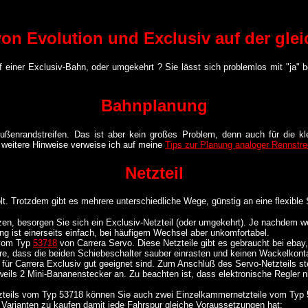
on Evolution und Exclusiv auf der gle
f einer Exclusiv-Bahn, oder umgekehrt ? Sie lässt sich problemlos mit "ja" 
Bahnplanung
ßenrandstreifen. Das ist aber kein großes Problem, denn auch für die klei
 weitere Hinweise verweise ich auf meine
Tips zur Planung analoger Rennstr
Netzteil
olt. Trotzdem gibt es mehrere unterschiedliche Wege, günstig an eine flexi
tzen, besorgen Sie sich ein Exclusiv-Netzteil (oder umgekehrt). Je nachdem w
g ist einerseits einfach, bei häufigem Wechsel aber unkomfortabel.
 vom Typ
53718
von Carrera Servo. Diese Netzteile gibt es gebraucht bei eba
ere, dass die beiden Schiebeschalter sauber einrasten und keinen Wackelkont
für Carrera Exclusiv gut geeignet sind. Zum Anschluß des Servo-Netzteils ste
jeweils 2 Mini-Bananenstecker an. Zu beachten ist, dass elektronische Regler n
etzteils vom Typ 53718 können Sie auch zwei Einzelkammernetzteile vom Typ 
 Varianten zu kaufen damit jede Fahrspur gleiche Voraussetzungen hat: