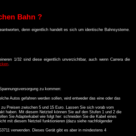
ichen Bahn ?
beantworten, denn eigentlich handelt es sich um identische Bahnsysteme.
neren 1/32 sind diese eigentlich unverzichtbar, auch wenn Carrera die
ecken
.
ble Spannungsversorgung zu kommen:
elche Autos gefahren werden sollen, wird entweder das eine oder das
y, zu Preisen zwischen 5 und 15 Euro. Lassen Sie sich vorab vom
akt haben. Mit diesem Netzteil können Sie auf den Stufen 1 und 2 die
llen Sie Adapterkabel wie folgt her: schneiden Sie die Kabel eines
icht mit diesem Netzteil funktionieren (dazu siehe nachfolgender
53711 verwenden. Dieses Gerät gibt es aber in mindestens 4