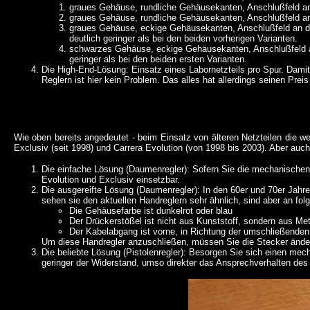
graues Gehäuse, rundliche Gehäusekanten, Anschlußfeld an
graues Gehäuse, rundliche Gehäusekanten, Anschlußfeld an
graues Gehäuse, eckige Gehäusekanten, Anschlußfeld an de
deutlich geringer als bei den beiden vorherigen Varianten.
schwarzes Gehäuse, eckige Gehäusekanten, Anschlußfeld an 
geringer als bei den beiden ersten Varianten.
Die High-End-Lösung: Einsatz eines Labornetzteils pro Spur. Damit
Reglern ist hier kein Problem. Das alles hat allerdings seinen Pr
Wie oben bereits angedeutet - beim Einsatz von älteren Netzteilen die wede
Exclusiv (seit 1998) und Carrera Evolution (von 1998 bis 2003). Aber auch 
Die einfache Lösung (Daumenregler): Sofern Sie die mechanischen
Evolution und Exclusiv einsetzbar.
Die ausgereifte Lösung (Daumenregler): In den 60er und 70er Jahr
sehen sie den aktuellen Handreglern sehr ähnlich, sind aber an fo
Die Gehäusefarbe ist dunkelrot oder blau
Der Drückerstößel ist nicht aus Kunststoff, sondern aus Met
Der Kabelabgang ist vorne, in Richtung der umschließenden 
Um diese Handregler anzuschließen, müssen Sie die Stecker änder
Die beliebte Lösung (Pistolenregler): Besorgen Sie sich einen me
geringer der Widerstand, umso direkter das Ansprechverhalten des 